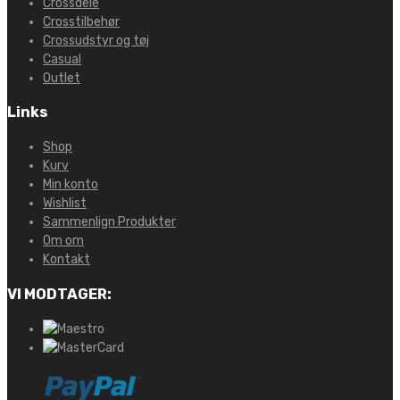
Crossdele
Crosstilbehør
Crossudstyr og tøj
Casual
Outlet
Links
Shop
Kurv
Min konto
Wishlist
Sammenlign Produkter
Om om
Kontakt
VI MODTAGER: