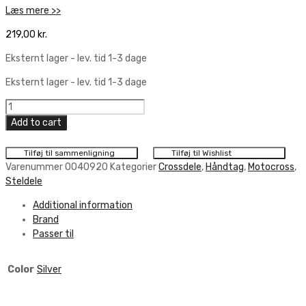
Læs mere >>
219,00
kr.
Eksternt lager - lev. tid 1-3 dage
Eksternt lager - lev. tid 1-3 dage
Jax
Metals
Add to cart
Alu.
Throttle
Tilføj til sammenligning
Tilføj til Wishlist
Tubes
Varenummer
0040920
Kategorier
Crossdele
,
Håndtag
,
Motocross
,
W/Bal.
Steldele
quantity
Additional information
Brand
Passer til
Color
Silver