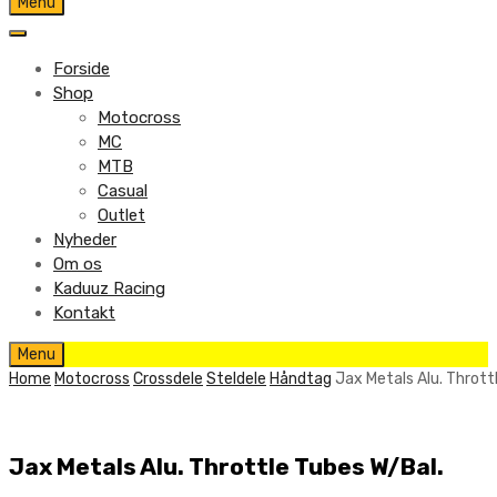
Skip
Menu
to
content
Forside
Shop
Motocross
MC
MTB
Casual
Outlet
Nyheder
Om os
Kaduuz Racing
Kontakt
Skip
Menu
to
Home
Motocross
Crossdele
Steldele
Håndtag
Jax Metals Alu. Thrott
content
Jax Metals Alu. Throttle Tubes W/Bal.