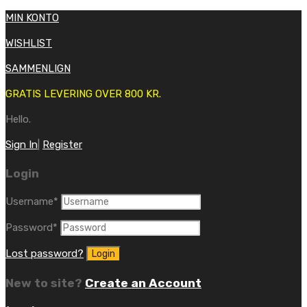
MIN KONTO
WISHLIST
SAMMENLIGN
GRATIS LEVERING OVER 800 KR.
Hello.
Sign In
|
Register
Login
Username
*
Password
*
Lost password?
New to site?
Create an Account