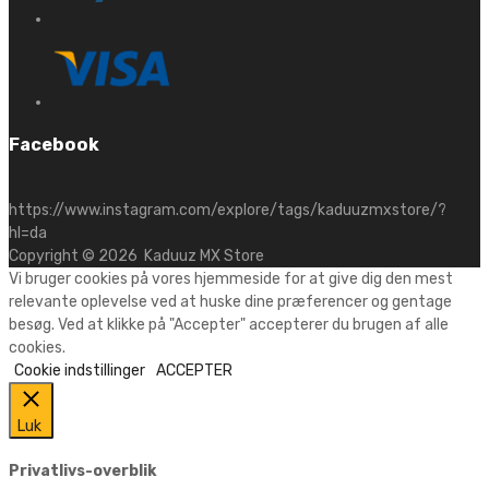
Facebook
https://www.instagram.com/explore/tags/kaduuzmxstore/?
hl=da
Copyright ©
2026
Kaduuz MX Store
Vi bruger cookies på vores hjemmeside for at give dig den mest
relevante oplevelse ved at huske dine præferencer og gentage
besøg. Ved at klikke på "Accepter" accepterer du brugen af alle
cookies.
Cookie indstillinger
ACCEPTER
Luk
Privatlivs-overblik