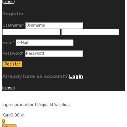
(close)
Register
Username
*
Email
*
Password
*
Already have an account?
Login
(close)
Ingen produkter tilføjet til Wishlist.
Kurv
0,00
kr.
0