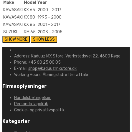
Make
Model
Year
KAWASAKI
KX 65
2000 - 2017
KAWASAKI
KX 80
1993 - 2000
KAWASAKI
KX 85
2001 - 2017
SUZUKI
RM 65
2003 - 2005
Address:
Kaduuz MX Store, Værkstedsvej 22, 4600 Køge
Phone:
+45 60 25 00 05
E-mail:
shop@kaduuzmxstore.dk
Working Hours:
Åbningstid: efter aftale
Firmaoplysninger
Handelsbetingelser
Persondatapolitik
Cookie- og privatlivspolitik
Kategorier