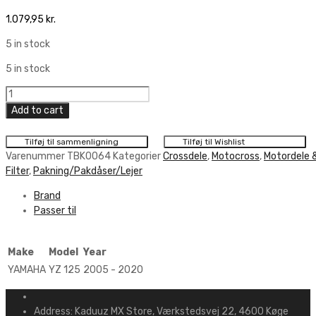
1.079,95
kr.
5 in stock
5 in stock
Hot
Rods
Add to cart
Transmission
Bearing
Tilføj til sammenligning
Tilføj til Wishlist
Kit
Varenummer
TBK0064
Kategorier
Crossdele
,
Motocross
,
Motordele 
Yamaha
Filter
,
Pakning/Pakdåser/Lejer
quantity
Brand
Passer til
Make
Model
Year
YAMAHA
YZ 125
2005 - 2020
Address:
Kaduuz MX Store, Værkstedsvej 22, 4600 Køge