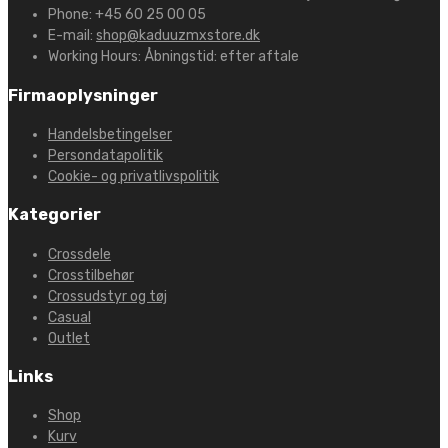
Phone:
+45 60 25 00 05
E-mail:
shop@kaduuzmxstore.dk
Working Hours:
Åbningstid: efter aftale
Firmaoplysninger
Handelsbetingelser
Persondatapolitik
Cookie- og privatlivspolitik
Kategorier
Crossdele
Crosstilbehør
Crossudstyr og tøj
Casual
Outlet
Links
Shop
Kurv