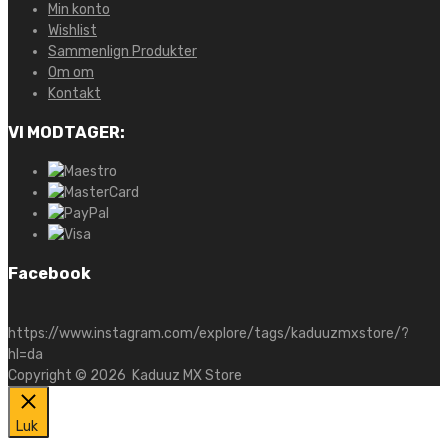
Min konto
Wishlist
Sammenlign Produkter
Om om
Kontakt
VI MODTAGER:
Facebook
https://www.instagram.com/explore/tags/kaduuzmxstore/?
hl=da
Copyright ©
2026
Kaduuz MX Store
Luk