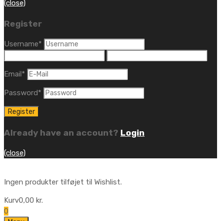
(close)
Register
Username
*
Email
*
Password
*
Already have an account?
Login
(close)
Ingen produkter tilføjet til Wishlist.
Kurv
0,00
kr.
0