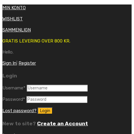
MIN KONTO
WISHLIST
SAMMENLIGN
GRATIS LEVERING OVER 800 KR.
Hello.
Sign In
|
Register
Login
Username
*
Password
*
Lost password?
New to site?
Create an Account