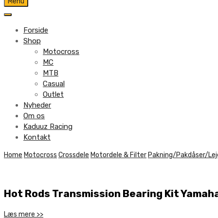
Skip
Menu
to
content
Forside
Shop
Motocross
MC
MTB
Casual
Outlet
Nyheder
Om os
Kaduuz Racing
Kontakt
Skip
Home
Motocross
Crossdele
Motordele & Filter
Pakning/Pakdåser/Lej
to
content
Hot Rods Transmission Bearing Kit Yamah
Læs mere >>