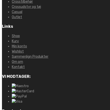
Crosstilbehør
Crossudstyr og tøj
Casual
Outlet
Links
Shop
Kurv
Min konto
Wishlist
Sammenlign Produkter
Om om
Kontakt
VI MODTAGER: