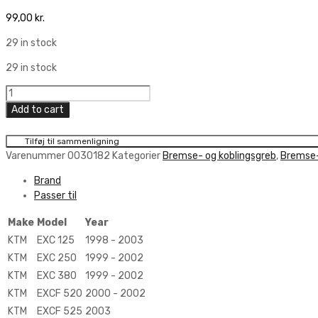
99,00
kr.
29 in stock
29 in stock
High
Tech
Add to cart
Clutch
Lever
Tilføj til sammenligning
Rubber
Varenummer
0030182
Kategorier
Bremse- og koblingsgreb
,
Bremse-
quantity
Brand
Passer til
Make
Model
Year
KTM
EXC 125
1998 - 2003
KTM
EXC 250
1999 - 2002
KTM
EXC 380
1999 - 2002
KTM
EXCF 520
2000 - 2002
KTM
EXCF 525
2003