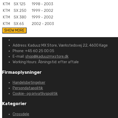
KTM
SX 125
1998 - 2003
KTM
SX 250
1999 - 2002
KTM
SX 380
1999 - 2002
KTM
SX 65
2002 - 2003
Address:
Kaduuz MX Store, Værkstedsvej 22, 4600 Køge
Phone:
+45 60 25 00 05
E-mail:
shop@kaduuzmxstore.dk
Working Hours:
Åbningstid: efter aftale
Firmaoplysninger
Handelsbetingelser
Persondatapolitik
Cookie- og privatlivspolitik
Kategorier
Crossdele