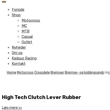
to
content
Forside
Shop
Motocross
MC
MTB
Casual
Outlet
Nyheder
Om os
Kaduuz Racing
Kontakt
Skip
Home
Motocross
Crossdele
Bremser
Bremse- og koblingsgreb
Hig
to
content
High Tech Clutch Lever Rubber
Læs mere >>