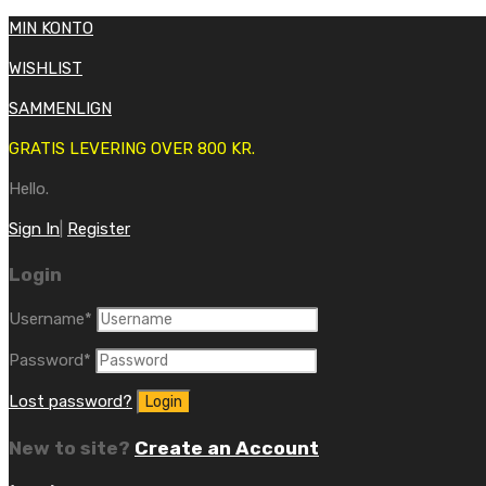
MIN KONTO
WISHLIST
SAMMENLIGN
GRATIS LEVERING OVER 800 KR.
Hello.
Sign In
|
Register
Login
Username
*
Password
*
Lost password?
New to site?
Create an Account