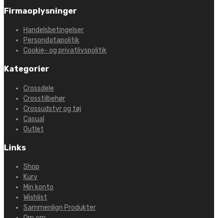
Firmaoplysninger
Handelsbetingelser
Persondatapolitik
Cookie- og privatlivspolitik
Kategorier
Crossdele
Crosstilbehør
Crossudstyr og tøj
Casual
Outlet
Links
Shop
Kurv
Min konto
Wishlist
Sammenlign Produkter
Om om