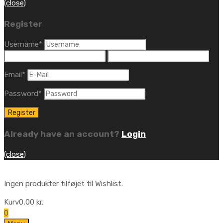
(close)
Register
Username
*
Email
*
Password
*
Already have an account?
Login
(close)
Ingen produkter tilføjet til Wishlist.
Kurv
0,00
kr.
0