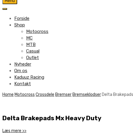
Skip
Menu
to
content
Forside
Shop
Motocross
MC
MTB
Casual
Outlet
Nyheder
Om os
Kaduuz Racing
Kontakt
Skip
Home
Motocross
Crossdele
Bremser
Bremseklodser
Delta Brakepad
to
content
Delta Brakepads Mx Heavy Duty
Læs mere >>