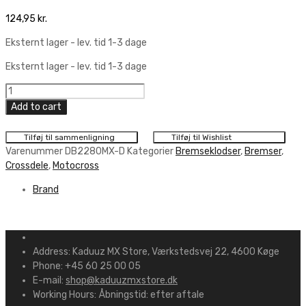
124,95
kr.
Eksternt lager - lev. tid 1-3 dage
Eksternt lager - lev. tid 1-3 dage
Delta
Brakepads
Add to cart
Mx
Heavy
Tilføj til sammenligning
Tilføj til Wishlist
Duty
Varenummer
DB2280MX-D
Kategorier
Bremseklodser
,
Bremser
,
quantity
Crossdele
,
Motocross
Brand
Address:
Kaduuz MX Store, Værkstedsvej 22, 4600 Køge
Phone:
+45 60 25 00 05
E-mail:
shop@kaduuzmxstore.dk
Working Hours:
Åbningstid: efter aftale