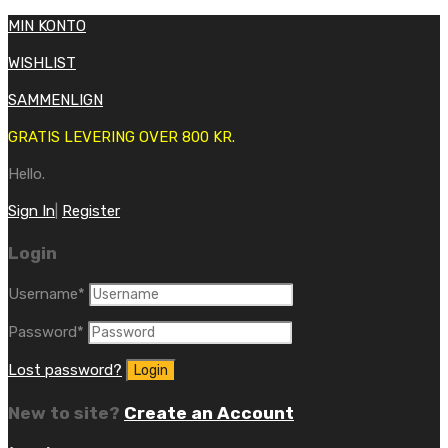
MIN KONTO
WISHLIST
SAMMENLIGN
GRATIS LEVERING OVER 800 KR.
Hello.
Sign In
|
Register
Login
Username
*
Password
*
Lost password?
New to site?
Create an Account