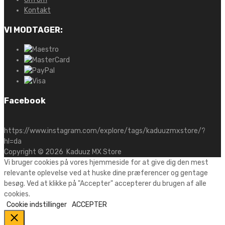
Kontakt
VI MODTAGER:
Facebook
https://www.instagram.com/explore/tags/kaduuzmxstore/?
hl=da
Copyright ©
2026
Kaduuz MX Store
Vi bruger cookies på vores hjemmeside for at give dig den mest
relevante oplevelse ved at huske dine præferencer og gentage
besøg. Ved at klikke på "Accepter" accepterer du brugen af alle
cookies.
Cookie indstillinger
ACCEPTER