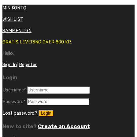
MIN KONTO
WISHLIST
SAMMENLIGN
GRATIS LEVERING OVER 800 KR.
Hello.
Sign In
|
Register
Login
Username
*
Password
*
Lost password?
New to site?
Create an Account