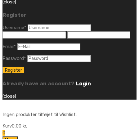
(close)
Register
Username
*
Email
*
Password
*
Already have an account?
Login
(close)
Ingen produkter tilføjet til Wishlist.
Kurv
0,00
kr.
0