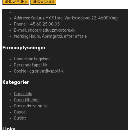
Address:
Kaduuz MX Store, Værkstedsvej 22, 4600 Køge
Phone:
+45 60 25 00 05
E-mail:
shop@kaduuzmxstore.dk
Working Hours:
Åbningstid: efter aftale
Firmaoplysninger
Handelsbetingelser
Persondatapolitik
Cookie- og privatlivspolitik
Kategorier
Crossdele
Crosstilbehør
Crossudstyr og tøj
Casual
Outlet
Links