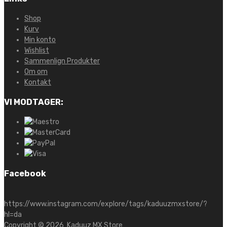
Shop
Kurv
Min konto
Wishlist
Sammenlign Produkter
Om om
Kontakt
VI MODTAGER:
Facebook
https://www.instagram.com/explore/tags/kaduuzmxstore/?
hl=da
Copyright ©
2026
Kaduuz MX Store