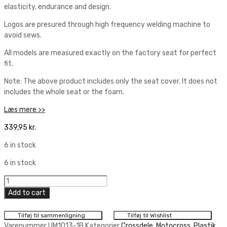
elasticity, endurance and design.
Logos are presured through high frequency welding machine to
avoid sews.
All models are measured exactly on the factory seat for perfect
fit.
Note: The above product includes only the seat cover. It does not
includes the whole seat or the foam.
Læs mere >>
339,95
kr.
6 in stock
6 in stock
CrossX
Seat
Add to cart
Cover
UGS
Tilføj til sammenligning
Tilføj til Wishlist
Black
Varenummer
UM1013-1B
Kategorier
Crossdele
,
Motocross
,
Plastik
,