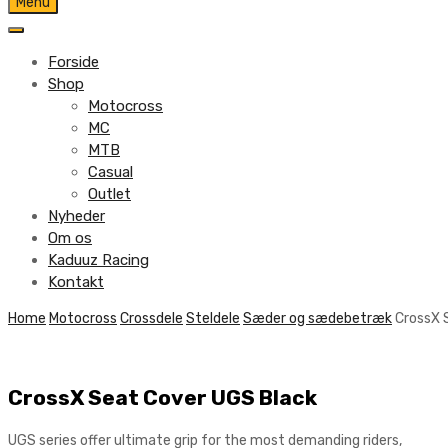
Skip
Menu
to
content
Forside
Shop
Motocross
MC
MTB
Casual
Outlet
Nyheder
Om os
Kaduuz Racing
Kontakt
Skip
Home
Motocross
Crossdele
Steldele
Sæder og sædebetræk
CrossX 
to
content
CrossX Seat Cover UGS Black
UGS series offer ultimate grip for the most demanding riders,