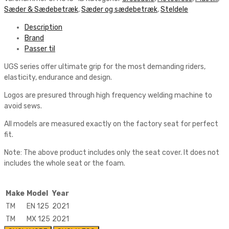
quantity
Sæder & Sædebetræk
,
Sæder og sædebetræk
,
Steldele
Description
Brand
Passer til
UGS series offer ultimate grip for the most demanding riders,
elasticity, endurance and design.
Logos are presured through high frequency welding machine to
avoid sews.
All models are measured exactly on the factory seat for perfect
fit.
Note: The above product includes only the seat cover. It does not
includes the whole seat or the foam.
Make
Model
Year
TM
EN 125
2021
TM
MX 125
2021