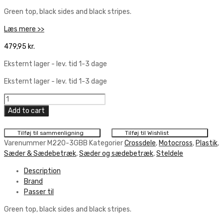
Green top, black sides and black stripes.
Læs mere >>
479,95
kr.
Eksternt lager - lev. tid 1-3 dage
Eksternt lager - lev. tid 1-3 dage
Crossx
Seat
Add to cart
Cover
Stripes
Tilføj til sammenligning
Tilføj til Wishlist
Green
Varenummer
M220-3GBB
Kategorier
Crossdele
,
Motocross
,
Plastik
,
-
Sæder & Sædebetræk
,
Sæder og sædebetræk
,
Steldele
Black
Description
-
Brand
Black
Passer til
quantity
Green top, black sides and black stripes.