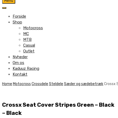
Skip
Menu
to
content
Forside
Shop
Motocross
MC
MTB
Casual
Outlet
Nyheder
Om os
Kaduuz Racing
Kontakt
Skip
Home
Motocross
Crossdele
Steldele
Sæder og sædebetræk
Crossx S
to
content
Crossx Seat Cover Stripes Green – Black
– Black