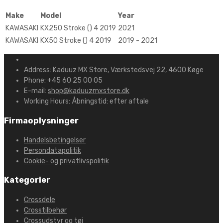
Make
Model
Year
KAWASAKI
KX250 Stroke () 4 2019
2021
KAWASAKI
KX50 Stroke () 4 2019
2019 - 2021
Address:
Kaduuz MX Store, Værkstedsvej 22, 4600 Køge
Phone:
+45 60 25 00 05
E-mail:
shop@kaduuzmxstore.dk
Working Hours:
Åbningstid: efter aftale
Firmaoplysninger
Handelsbetingelser
Persondatapolitik
Cookie- og privatlivspolitik
Kategorier
Crossdele
Crosstilbehør
Crossudstyr og tøj