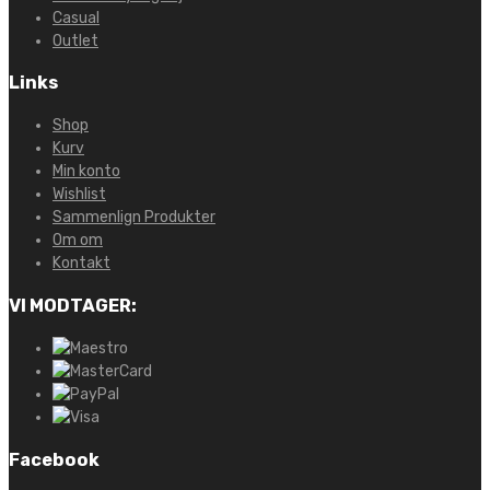
Casual
Outlet
Links
Shop
Kurv
Min konto
Wishlist
Sammenlign Produkter
Om om
Kontakt
VI MODTAGER:
Facebook