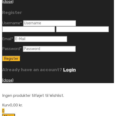
(close)
Register
Username
*
Email
*
Password
*
Already have an account?
Login
(close)
Ingen produkter tilføjet til Wishlist.
Kurv
0,00
kr.
0