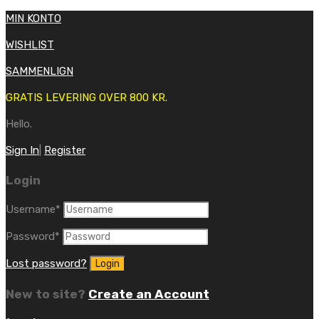
MIN KONTO
WISHLIST
SAMMENLIGN
GRATIS LEVERING OVER 800 KR.
Hello.
Sign In
|
Register
Login
Username
*
Password
*
Lost password?
New to site?
Create an Account