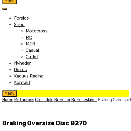
Skip
Menu
to
content
Forside
Shop
Motocross
MC
MTB
Casual
Outlet
Nyheder
Om os
Kaduuz Racing
Kontakt
Skip
Menu
to
Home
Motocross
Crossdele
Bremser
Bremseskiver
Braking Oversize
content
Braking Oversize Disc Ø270