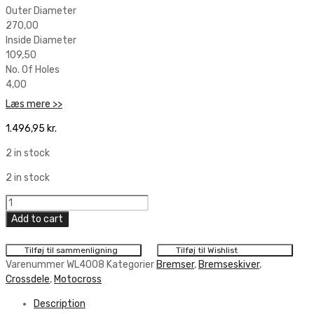
Outer Diameter
270,00
Inside Diameter
109,50
No. Of Holes
4,00
Læs mere >>
1.496,95
kr.
2 in stock
2 in stock
Braking
Oversize
Add to cart
Disc
Ø270
Tilføj til sammenligning
Tilføj til Wishlist
quantity
Varenummer
WL4008
Kategorier
Bremser
,
Bremseskiver
,
Crossdele
,
Motocross
Description