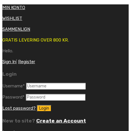
MIN KONTO
WISHLIST
SAMMENLIGN
GRATIS LEVERING OVER 800 KR.
Hello.
Sign In
|
Register
Login
Username
*
Password
*
Lost password?
New to site?
Create an Account