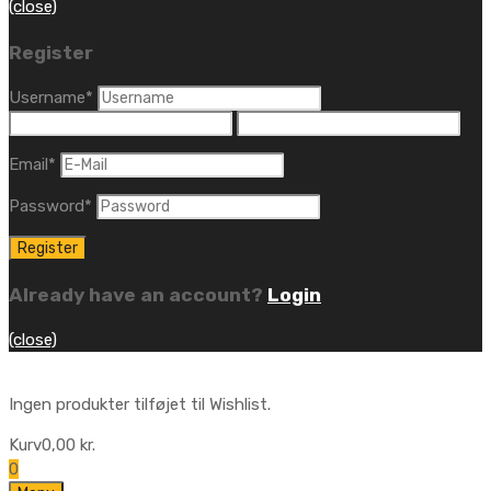
(close)
Register
Username
*
Email
*
Password
*
Already have an account?
Login
(close)
Ingen produkter tilføjet til Wishlist.
Kurv
0,00
kr.
0