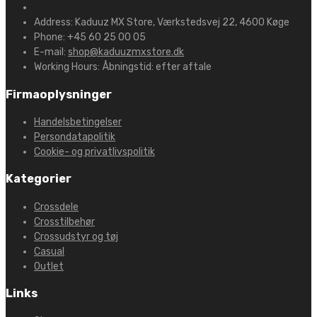
Address:
Kaduuz MX Store, Værkstedsvej 22, 4600 Køge
Phone:
+45 60 25 00 05
E-mail:
shop@kaduuzmxstore.dk
Working Hours:
Åbningstid: efter aftale
Firmaoplysninger
Handelsbetingelser
Persondatapolitik
Cookie- og privatlivspolitik
Kategorier
Crossdele
Crosstilbehør
Crossudstyr og tøj
Casual
Outlet
Links