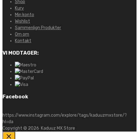
Shop
Kurv
Min konto
Wishlist
Sammenlign Produkter
Om om
Kontakt
VI MODTAGER:
Facebook
https://www.instagram.com/explore/tags/kaduuzmxstore/?
hl=da
Copyright ©
2026
Kaduuz MX Store