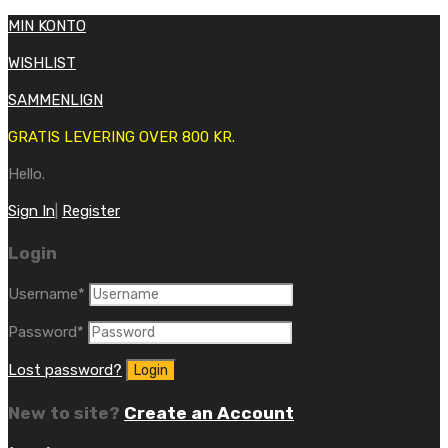
MIN KONTO
WISHLIST
SAMMENLIGN
GRATIS LEVERING OVER 800 KR.
Hello.
Sign In
|
Register
Login
Username
*
Password
*
Lost password?
New to site?
Create an Account