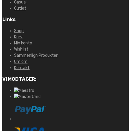
Casual
Outlet
Links
Shop
Kurv
Min konto
Wishlist
Sammenlign Produkter
Om om
Kontakt
VI MODTAGER: