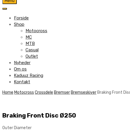
Skip
Menu
to
content
Forside
Shop
Motocross
MC
MTB
Casual
Outlet
Nyheder
Om os
Kaduuz Racing
Kontakt
Skip
Home
Motocross
Crossdele
Bremser
Bremseskiver
Braking Front Di
to
content
Braking Front Disc Ø250
Outer Diameter