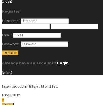
(close)
Register
Username
*
Email
*
Password
*
Already have an account?
Login
(close)
Ingen produkter tilføjet til Wishlist.
Kurv
0,00
kr.
0