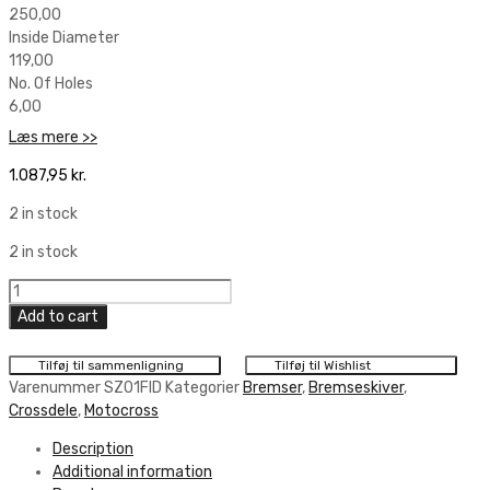
250,00
Inside Diameter
119,00
No. Of Holes
6,00
Læs mere >>
1.087,95
kr.
2 in stock
2 in stock
Braking
Front
Add to cart
Disc
Ø250
Tilføj til sammenligning
Tilføj til Wishlist
quantity
Varenummer
SZ01FID
Kategorier
Bremser
,
Bremseskiver
,
Crossdele
,
Motocross
Description
Additional information