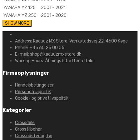
YAMAHA
YZ 125
2001 - 2021
YAMAHA
YZ 250
2001 - 2020
Address:
Kaduuz MX Store, Værkstedsvej 22, 4600 Køge
Phone:
+45 60 25 00 05
E-mail:
shop@kaduuzmxstore.dk
Working Hours:
Åbningstid: efter aftale
Firmaoplysninger
Handelsbetingelser
Persondatapolitik
Cookie- og privatlivspolitik
Kategorier
Crossdele
Crosstilbehør
Crossudstyr og tøj