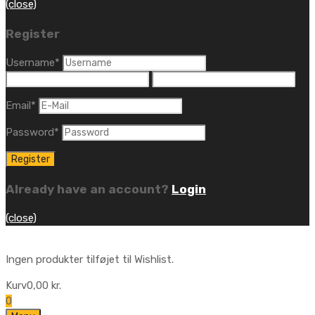
(close)
Register
Username
*
Email
*
Password
*
Already have an account?
Login
(close)
Ingen produkter tilføjet til Wishlist.
Kurv
0,00
kr.
0