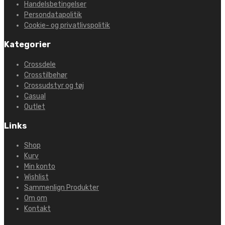
Handelsbetingelser
Persondatapolitik
Cookie- og privatlivspolitik
Kategorier
Crossdele
Crosstilbehør
Crossudstyr og tøj
Casual
Outlet
Links
Shop
Kurv
Min konto
Wishlist
Sammenlign Produkter
Om om
Kontakt