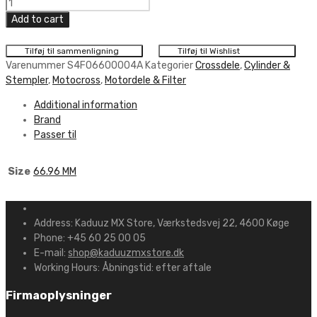
Athena
Racing
Add to cart
Piston
Kit
Tilføj til sammenligning
Tilføj til Wishlist
Forged
Varenummer
S4F06600004A
Kategorier
Crossdele
,
Cylinder &
-
Stempler
,
Motocross
,
Motordele & Filter
66.96
Additional information
MM
Brand
quantity
Passer til
Size
66.96 MM
Address:
Kaduuz MX Store, Værkstedsvej 22, 4600 Køge
Phone:
+45 60 25 00 05
E-mail:
shop@kaduuzmxstore.dk
Working Hours:
Åbningstid: efter aftale
Firmaoplysninger