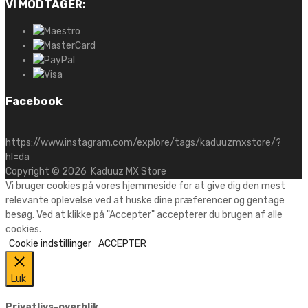
VI MODTAGER:
Facebook
https://www.instagram.com/explore/tags/kaduuzmxstore/?
hl=da
Copyright ©
2026
Kaduuz MX Store
Vi bruger cookies på vores hjemmeside for at give dig den mest
relevante oplevelse ved at huske dine præferencer og gentage
besøg. Ved at klikke på "Accepter" accepterer du brugen af alle
cookies.
Cookie indstillinger
ACCEPTER
Luk
Privatlivs-overblik