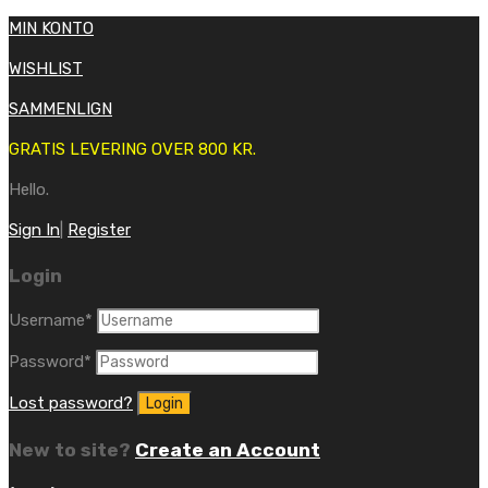
MIN KONTO
WISHLIST
SAMMENLIGN
GRATIS LEVERING OVER 800 KR.
Hello.
Sign In
|
Register
Login
Username
*
Password
*
Lost password?
New to site?
Create an Account