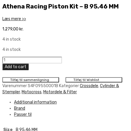
Athena Racing Piston Kit – B 95.46 MM
Læs mere >>
1.279,00
kr.
4 in stock
4 in stock
Athena
Racing
Add to cart
Piston
Kit
Tilføj til sammenligning
Tilføj til Wishlist
-
Varenummer
S4F09550001B
Kategorier
Crossdele
,
Cylinder &
B
Stempler
,
Motocross
,
Motordele & Filter
95.46
Additional information
MM
Brand
quantity
Passer til
Size
B 95.46 MM