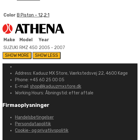
Color
B Piston – 12,2:1
Make
Model
Year
SUZUKI
RMZ 450
2005 - 2007
Address:
Kaduuz MX Store, Værkstedsvej 22, 4600 Køge
Phone:
+45 60 25 00 05
E-mail:
shop@kaduuzmxstore.dk
Working Hours:
Åbningstid: efter aftale
Firmaoplysninger
Handelsbetingelser
Persondatapolitik
Cookie- og privatlivspolitik