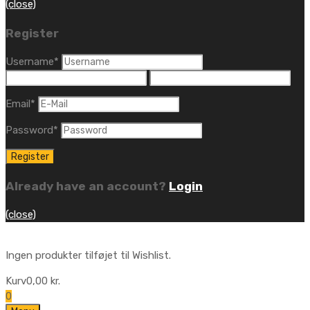
(close)
Register
Username
*
Email
*
Password
*
Already have an account?
Login
(close)
Ingen produkter tilføjet til Wishlist.
Kurv
0,00
kr.
0