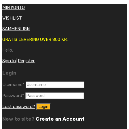
MIN KONTO
WISHLIST
SAMMENLIGN
GRATIS LEVERING OVER 800 KR.
Hello.
Sign In
|
Register
Login
Username
*
Password
*
Lost password?
New to site?
Create an Account