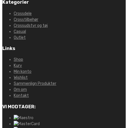
Kategorier
Crossdele
Crosstilbehør
Crossudstyr og tøj
Casual
Outlet
Links
Shop
Kurv
Min konto
Wishlist
Sammenlign Produkter
Om om
Kontakt
VI MODTAGER: