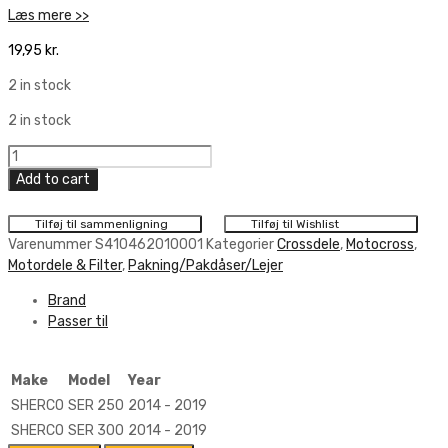
Læs mere >>
19,95
kr.
2 in stock
2 in stock
Athena
Outer
Add to cart
Intake
Gasket
Tilføj til sammenligning
Tilføj til Wishlist
quantity
Varenummer
S410462010001
Kategorier
Crossdele
,
Motocross
,
Motordele & Filter
,
Pakning/Pakdåser/Lejer
Brand
Passer til
Make
Model
Year
SHERCO
SER 250
2014 - 2019
SHERCO
SER 300
2014 - 2019