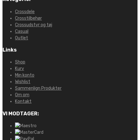
Crossdele
Crosstilbehør
Crossudstyr og tøj
Casual
Outlet
Links
Shop
Kurv
Min konto
Wishlist
Sammenlign Produkter
Om om
Kontakt
VI MODTAGER: