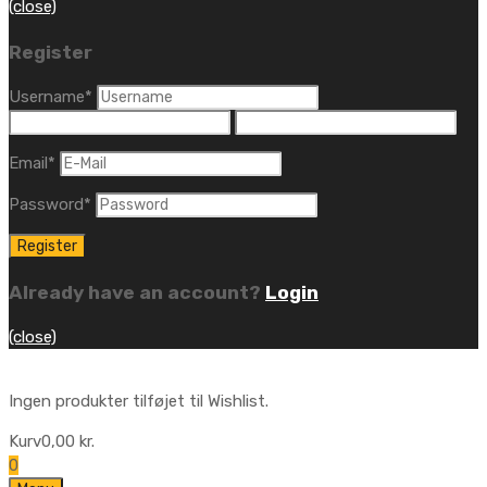
(close)
Register
Username
*
Email
*
Password
*
Already have an account?
Login
(close)
Ingen produkter tilføjet til Wishlist.
Kurv
0,00
kr.
0