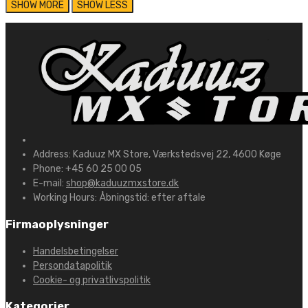
Address:
Kaduuz MX Store, Værkstedsvej 22, 4600 Køge
Phone:
+45 60 25 00 05
E-mail:
shop@kaduuzmxstore.dk
Working Hours:
Åbningstid: efter aftale
Firmaoplysninger
Handelsbetingelser
Persondatapolitik
Cookie- og privatlivspolitik
Kategorier