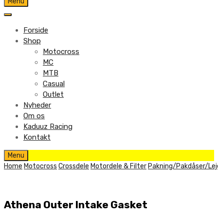
Skip
Menu
to
content
Forside
Shop
Motocross
MC
MTB
Casual
Outlet
Nyheder
Om os
Kaduuz Racing
Kontakt
Skip
Menu
to
Home
Motocross
Crossdele
Motordele & Filter
Pakning/Pakdåser/Lej
content
Athena Outer Intake Gasket