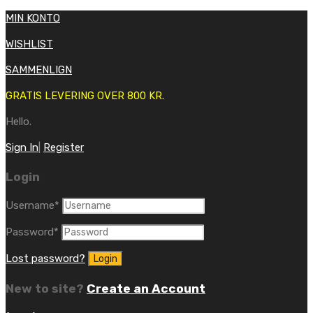
MIN KONTO
WISHLIST
SAMMENLIGN
GRATIS LEVERING OVER 800 KR.
Hello.
Sign In
|
Register
Login
Username
*
Password
*
Lost password?
New to site?
Create an Account