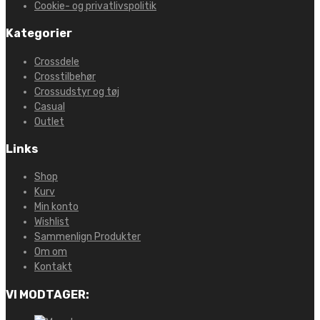
Cookie- og privatlivspolitik
Kategorier
Crossdele
Crosstilbehør
Crossudstyr og tøj
Casual
Outlet
Links
Shop
Kurv
Min konto
Wishlist
Sammenlign Produkter
Om om
Kontakt
VI MODTAGER: