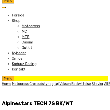
Skip
Menu
to
content
Forside
Shop
Motocross
MC
MTB
Casual
Outlet
Nyheder
Om os
Kaduuz Racing
Kontakt
Skip
Menu
to
Home
Motocross
Crossudstyr og tøj
Voksen
Beskyttelse
Støvler
All
content
Alpinestars TECH 7S BK/WT