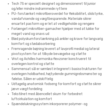
Tech 7S er specielt designet og dimensioneret til junior
og/eller mindre indrammede ryttere
PU-forstærket mikrofiberoverdel for fleksibilitet, slidstyrke,
vandafvisende og vægtbesparende. Materiale sikrer
ensartet pasform og er let at vedligeholde og rengøre
Forlænget mikrofiber-gamacher hjælper med at lukke for
meget vand og snavs ud
Blød polyskumforstærkning på ankler og krave for langvarig
komfort og stødabsorbering
Fremragende bøjning leveret af lavprofil medial og lateral
pivotsystem for at tilbyde bevægelse og støtte
Vrist og Achilles harmonika flexzoner konstrueret til
overlegen kontrol og støtte
Sammensat sål er sømløst integreret i basisstrukturen for
overlegen holdbarhed, højtydende gummigrebsmønster og
følelse. Sålen er udskiftelig
Udtagelig anatomisk fodseng for komfort og støtte sikrer
jævn vægtfordeling
Tekstilnet med åbencellet skum for forbedret
luftcirkulation og komfort
Spændelukningssystem inkorporerer polymer- og