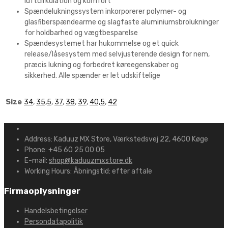
luftcirkulation og komfort
Spændelukningssystem inkorporerer polymer- og
glasfiberspændearme og slagfaste aluminiumsbrolukninger
for holdbarhed og vægtbesparelse
Spændesystemet har hukommelse og et quick
release/låsesystem med selvjusterende design for nem,
præcis lukning og forbedret køreegenskaber og
sikkerhed. Alle spænder er let udskiftelige
Size
34
,
35,5
,
37
,
38
,
39
,
40,5
,
42
Address:
Kaduuz MX Store, Værkstedsvej 22, 4600 Køge
Phone:
+45 60 25 00 05
E-mail:
shop@kaduuzmxstore.dk
Working Hours:
Åbningstid: efter aftale
Firmaoplysninger
Handelsbetingelser
Persondatapolitik