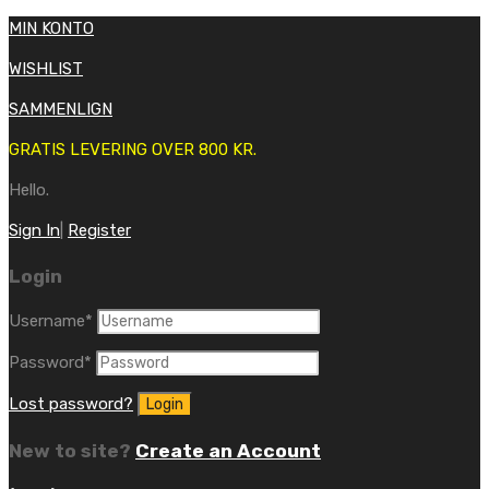
MIN KONTO
WISHLIST
SAMMENLIGN
GRATIS LEVERING OVER 800 KR.
Hello.
Sign In
|
Register
Login
Username
*
Password
*
Lost password?
New to site?
Create an Account