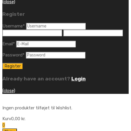
(close)
Register
Username
*
Email
*
Password
*
Already have an account?
Login
(close)
Ingen produkter tilføjet til Wishlist.
Kurv
0,00
kr.
0