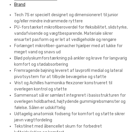
Brand
Tech 7S er specielt designet og dimensioneret til junior
og/eller mindre indrammede ryttere
PU-forstærket mikrofiberoverdel for fleksibilitet, slidstyrke,
vandafvisende og vægtbesparende. Materiale sikrer
ensartet pasform og er let at vedligeholde og rengøre
Forlænget mikrofiber-gamacher hjælper med at lukke for
meget vand og snavs ud
Blød polyskumforstærkning på ankler og krave for langvarig
komfort og stødabsorbering
Fremragende bøjning leveret af lavprofil medial og lateral
pivotsystem for at tilbyde bevægelse og støtte
Vrist og Achilles harmonika flexzoner konstrueret til
overlegen kontrol og støtte
Sammensat sål er sømløst integreret i basisstrukturen for
overlegen holdbarhed, højtydende gummigrebsmønster og
følelse. Sålen er udskiftelig
Udtagelig anatomisk fodseng for komfort og støtte sikrer
jævn vægtfordeling
Tekstilnet med åbencellet skum for forbedret