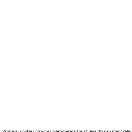
Vi bruger cookies på vores hjemmeside for at give dig den mest rel