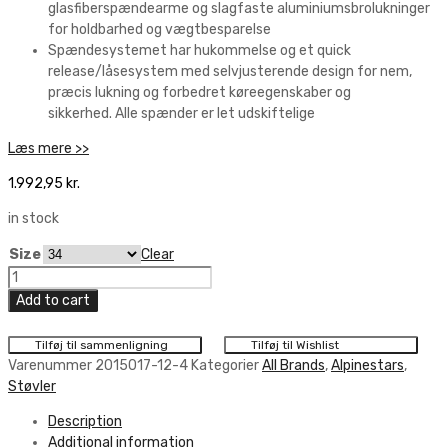
glasfiberspændearme og slagfaste aluminiumsbrolukninger
for holdbarhed og vægtbesparelse
Spændesystemet har hukommelse og et quick
release/låsesystem med selvjusterende design for nem,
præcis lukning og forbedret køreegenskaber og
sikkerhed. Alle spænder er let udskiftelige
Læs mere >>
1.992,95
kr.
in stock
Size
Clear
Alpinestars
TECH
Add to cart
7S
BK/WT
Tilføj til sammenligning
Tilføj til Wishlist
quantity
Varenummer
2015017-12-4
Kategorier
All Brands
,
Alpinestars
,
Støvler
Description
Additional information