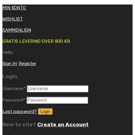
MIN KONTO
WISHLIST
SAMMENLIGN
GRATIS LEVERING OVER 800 KR.
Hello.
Sign In
|
Register
Login
Username
*
Password
*
Lost password?
New to site?
Create an Account