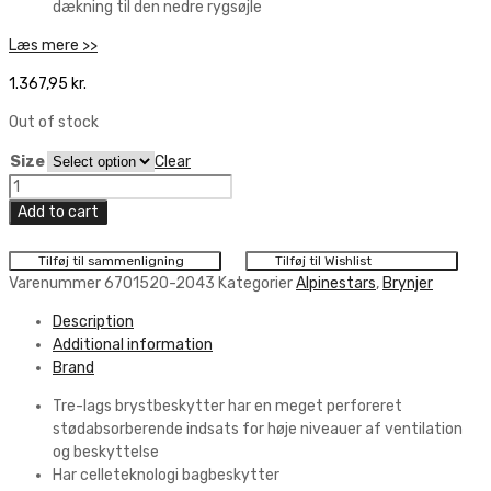
dækning til den nedre rygsøjle
Læs mere >>
1.367,95
kr.
Out of stock
Size
Clear
Alpinestars
A-
Add to cart
4
Brystbeskytter
Tilføj til sammenligning
Tilføj til Wishlist
Hvid
Varenummer
6701520-2043
Kategorier
Alpinestars
,
Brynjer
quantity
Description
Additional information
Brand
Tre-lags brystbeskytter har en meget perforeret
stødabsorberende indsats for høje niveauer af ventilation
og beskyttelse
Har celleteknologi bagbeskytter