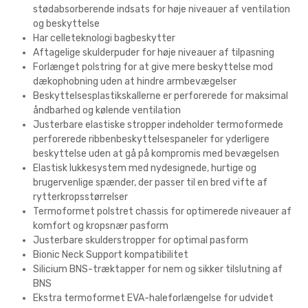
stødabsorberende indsats for høje niveauer af ventilation
og beskyttelse
Har celleteknologi bagbeskytter
Aftagelige skulderpuder for høje niveauer af tilpasning
Forlænget polstring for at give mere beskyttelse mod
dækophobning uden at hindre armbevægelser
Beskyttelsesplastikskallerne er perforerede for maksimal
åndbarhed og kølende ventilation
Justerbare elastiske stropper indeholder termoformede
perforerede ribbenbeskyttelsespaneler for yderligere
beskyttelse uden at gå på kompromis med bevægelsen
Elastisk lukkesystem med nydesignede, hurtige og
brugervenlige spænder, der passer til en bred vifte af
rytterkropsstørrelser
Termoformet polstret chassis for optimerede niveauer af
komfort og kropsnær pasform
Justerbare skulderstropper for optimal pasform
Bionic Neck Support kompatibilitet
Silicium BNS-træktapper for nem og sikker tilslutning af
BNS
Ekstra termoformet EVA-haleforlængelse for udvidet