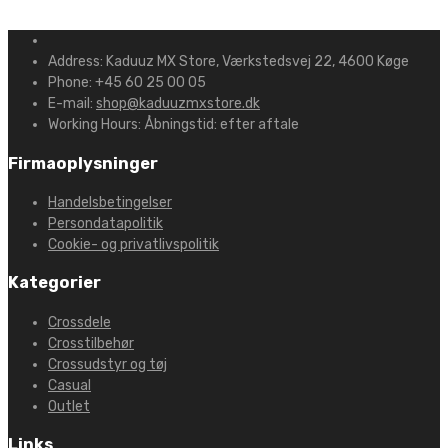
Address:
Kaduuz MX Store, Værkstedsvej 22, 4600 Køge
Phone:
+45 60 25 00 05
E-mail:
shop@kaduuzmxstore.dk
Working Hours:
Åbningstid: efter aftale
Firmaoplysninger
Handelsbetingelser
Persondatapolitik
Cookie- og privatlivspolitik
Kategorier
Crossdele
Crosstilbehør
Crossudstyr og tøj
Casual
Outlet
Links