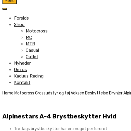
Skip
Menu
to
content
Forside
Shop
Motocross
MC
MTB
Casual
Outlet
Nyheder
Om os
Kaduuz Racing
Kontakt
Skip
Home
Motocross
Crossudstyr og tøj
Voksen
Beskyttelse
Brynjer
Alp
to
content
Alpinestars A-4 Brystbeskytter Hvid
Tre-lags brystbeskytter har en meget perforeret