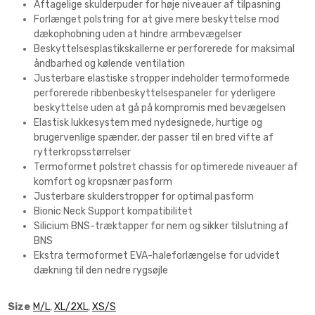
Aftagelige skulderpuder for høje niveauer af tilpasning
Forlænget polstring for at give mere beskyttelse mod
dækophobning uden at hindre armbevægelser
Beskyttelsesplastikskallerne er perforerede for maksimal
åndbarhed og kølende ventilation
Justerbare elastiske stropper indeholder termoformede
perforerede ribbenbeskyttelsespaneler for yderligere
beskyttelse uden at gå på kompromis med bevægelsen
Elastisk lukkesystem med nydesignede, hurtige og
brugervenlige spænder, der passer til en bred vifte af
rytterkropsstørrelser
Termoformet polstret chassis for optimerede niveauer af
komfort og kropsnær pasform
Justerbare skulderstropper for optimal pasform
Bionic Neck Support kompatibilitet
Silicium BNS-træktapper for nem og sikker tilslutning af
BNS
Ekstra termoformet EVA-haleforlængelse for udvidet
dækning til den nedre rygsøjle
Size
M/L
,
XL/2XL
,
XS/S