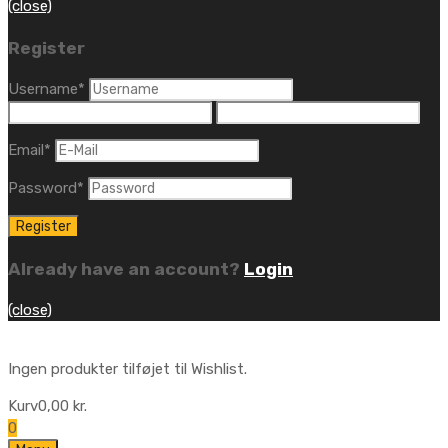
(close)
Register
Username
*
Email
*
Password
*
Already have an account?
Login
(close)
Ingen produkter tilføjet til Wishlist.
Kurv
0,00
kr.
0