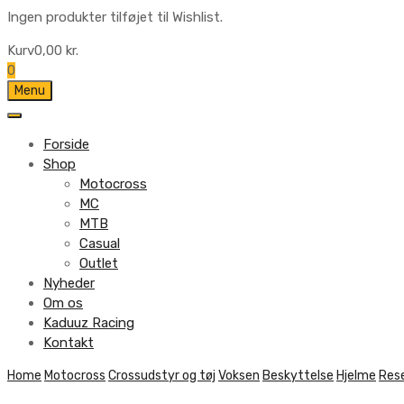
Ingen produkter tilføjet til Wishlist.
Kurv
0,00
kr.
0
Skip
Menu
to
content
Forside
Shop
Motocross
MC
MTB
Casual
Outlet
Nyheder
Om os
Kaduuz Racing
Kontakt
Skip
Home
Motocross
Crossudstyr og tøj
Voksen
Beskyttelse
Hjelme
Res
to