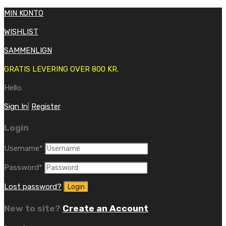
MIN KONTO
WISHLIST
SAMMENLIGN
GRATIS LEVERING OVER 800 KR.
Hello.
Sign In
|
Register
Login
Username
*
Password
*
Lost password?
New to site?
Create an Account