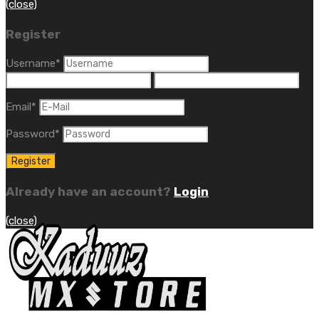
(close)
Register
Username
*
Email
*
Password
*
Already have an account?
Login
(close)