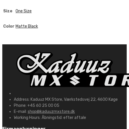
Size
One Size
Color
Matte Black
Address:
Kaduuz MX Store, Værkstedsvej 22, 4600 Køge
Phone:
+45 60 25 00 05
E-mail:
shop@kaduuzmxstore.dk
Working Hours:
Åbningstid: efter aftale
Firmaoplysninger