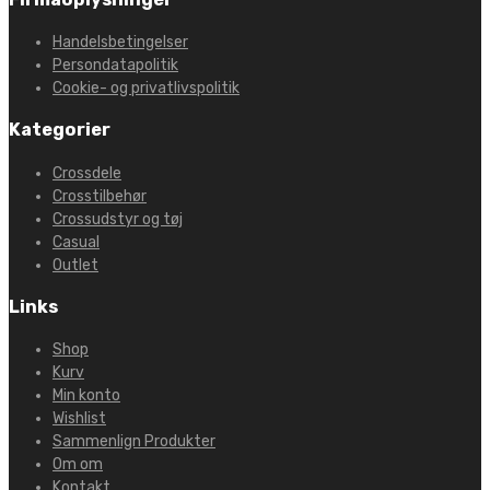
Handelsbetingelser
Persondatapolitik
Cookie- og privatlivspolitik
Kategorier
Crossdele
Crosstilbehør
Crossudstyr og tøj
Casual
Outlet
Links
Shop
Kurv
Min konto
Wishlist
Sammenlign Produkter
Om om
Kontakt