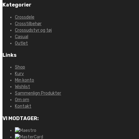
Kategorier
Crossdele
Crosstilbehør
Crossudstyr og tøj
Casual
Outlet
Links
Shop
Kurv
Min konto
Wishlist
Sammenlign Produkter
Om om
Kontakt
VI MODTAGER: