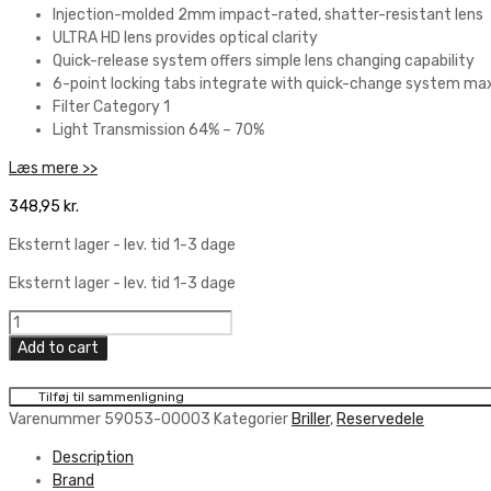
Injection-molded 2mm impact-rated, shatter-resistant lens
ULTRA HD lens provides optical clarity
Quick-release system offers simple lens changing capability
6-point locking tabs integrate with quick-change system max
Filter Category 1
Light Transmission 64% – 70%
Læs mere >>
348,95
kr.
Eksternt lager - lev. tid 1-3 dage
Eksternt lager - lev. tid 1-3 dage
100%
Armega
Add to cart
Lens
Antifog
Tilføj til sammenligning
Mirror/Rød
Varenummer
59053-00003
Kategorier
Briller
,
Reservedele
quantity
Description
Brand