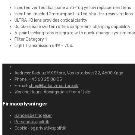
Injected vented dual pane anti-fog yellow replacement lens
Injection-molded 2mm impact-rated, shatter-resistant lens
ULTRA HD lens provides optical clarity
Quick-release system offers simple lens changing capability
6-point locking tabs integrate with quick-change system max
Filter Category 1
Light Transmission 64% – 70%
Address:
Kaduuz MX Store, Værkstedsvej 22, 4600 Køge
Phone:
+45 60 25 00 05
E-mail:
shop@kaduuzmxstore.dk
Working Hours:
Åbningstid: efter aftale
Firmaoplysninger
Handelsbetingelser
Persondatapolitik
Cookie- og privatlivspolitik