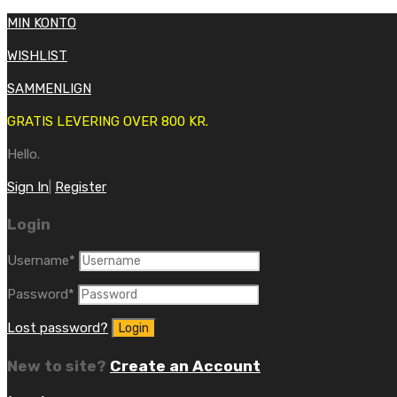
MIN KONTO
WISHLIST
SAMMENLIGN
GRATIS LEVERING OVER 800 KR.
Hello.
Sign In
|
Register
Login
Username
*
Password
*
Lost password?
New to site?
Create an Account