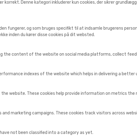
r korrekt. Denne kategori inkluderer kun cookies, der sikrer grundlæ
den fungerer, og som bruges specifikt til at indsamle brugerens personl
kke inden du kører disse cookies på dit websted.
ing the content of the website on social media platforms, collect fee
ormance indexes of the website which helps in delivering a better us
 the website. These cookies help provide information on metrics the nu
ds and marketing campaigns. These cookies track visitors across webs
ave not been classified into a category as yet.