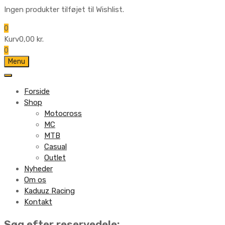
Ingen produkter tilføjet til Wishlist.
0
Kurv
0,00
kr.
0
Skip
Menu
to
content
Forside
Shop
Motocross
MC
MTB
Casual
Outlet
Nyheder
Om os
Kaduuz Racing
Kontakt
Skip
Søg efter reservedele: