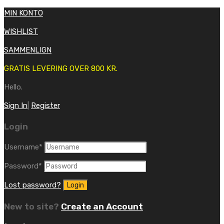
MIN KONTO
WISHLIST
SAMMENLIGN
GRATIS LEVERING OVER 800 KR.
Hello.
Sign In
|
Register
Login
Username
*
Password
*
Lost password?
New to site?
Create an Account