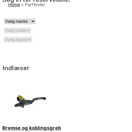
to
Home
>
Partfinder
content
Indlæser
Bremse og koblingsgreb