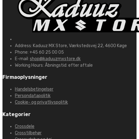
Address:
Kaduuz MX Store, Værkstedsvej 22, 4600 Køge
Phone:
+45 60 25 00 05
E-mail:
shop@kaduuzmxstore.dk
Working Hours:
Åbningstid: efter aftale
Firmaoplysninger
Handelsbetingelser
Persondatapolitik
Cookie- og privatlivspolitik
Kategorier
Crossdele
Crosstilbehør