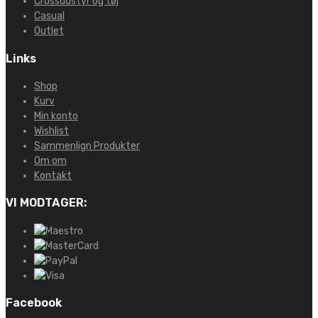
Crossudstyr og tøj
Casual
Outlet
Links
Shop
Kurv
Min konto
Wishlist
Sammenlign Produkter
Om om
Kontakt
VI MODTAGER:
Facebook