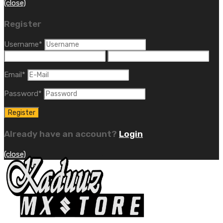
(close)
Register
Username
*
Email
*
Password
*
Already have an account?
Login
(close)