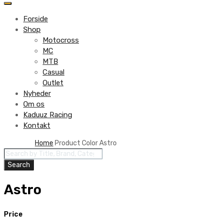
to
content
Forside
Shop
Motocross
MC
MTB
Casual
Outlet
Nyheder
Om os
Kaduuz Racing
Kontakt
Skip
Home
Product Color
Astro
Products
to
search
content
Search
Astro
Price