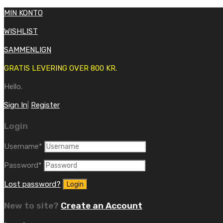
MIN KONTO
WISHLIST
SAMMENLIGN
GRATIS LEVERING OVER 800 KR.
Hello.
Sign In
|
Register
Login
Username
*
Password
*
Lost password?
New to site?
Create an Account