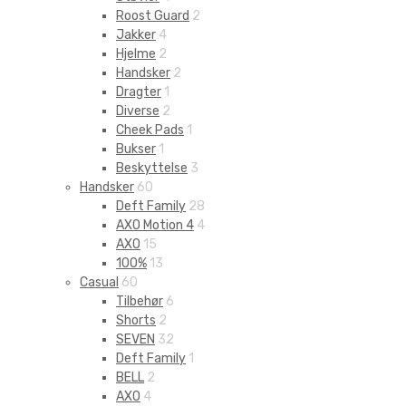
Roost Guard
2
Jakker
4
Hjelme
2
Handsker
2
Dragter
1
Diverse
2
Cheek Pads
1
Bukser
1
Beskyttelse
3
Handsker
60
Deft Family
28
AXO Motion 4
4
AXO
15
100%
13
Casual
60
Tilbehør
6
Shorts
2
SEVEN
32
Deft Family
1
BELL
2
AXO
4