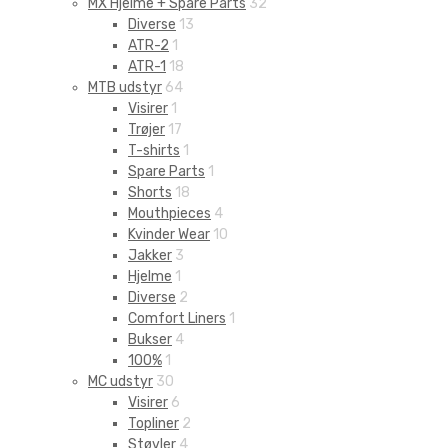
MX Hjelme + Spare Parts
32
Diverse
13
ATR-2
1
ATR-1
18
MTB udstyr
64
Visirer
1
Trøjer
17
T-shirts
1
Spare Parts
1
Shorts
18
Mouthpieces
4
Kvinder Wear
10
Jakker
3
Hjelme
1
Diverse
2
Comfort Liners
1
Bukser
4
100%
1
MC udstyr
30
Visirer
6
Topliner
2
Støvler
4