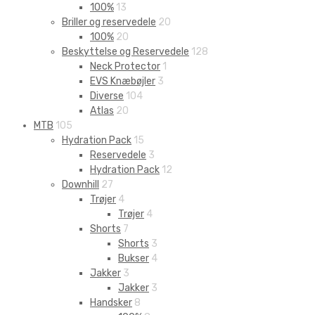
100%
13
Briller og reservedele
20
100%
20
Beskyttelse og Reservedele
128
Neck Protector
1
EVS Knæbøjler
3
Diverse
104
Atlas
20
MTB
105
Hydration Pack
15
Reservedele
3
Hydration Pack
12
Downhill
27
Trøjer
4
Trøjer
4
Shorts
7
Shorts
3
Bukser
4
Jakker
3
Jakker
3
Handsker
8