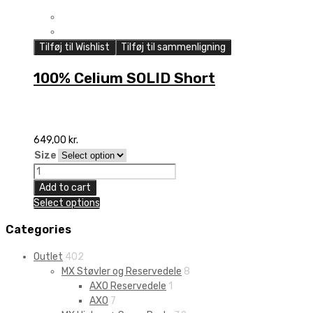
Tilføj til Wishlist
Tilføj til sammenligning
100% Celium SOLID Short
649,00
kr.
Size
100%
Celium
Add to cart
SOLID
Select options
Short
quantity
Categories
Outlet
402
MX Støvler og Reservedele
8
AXO Reservedele
1
AXO
7